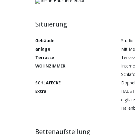
kleine Haustiere erlaubt
Situierung
Gebäude
Studio
anlage
Mit Me
Terrasse
Terras
WOHNZIMMER
Interne
Schlaf
SCHLAFECKE
Doppel
Extra
HAUST
digita
Hallen
Bettenaufstellung