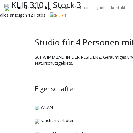
KLIF 310
|
Stock 3
urlaubsvermieting
verkauf
Neubau
syndic
kontakt
alles anzeigen 12 Fotos
Studio für 4 Personen mit
SCHWIMMBAD IN DER RESIDENZ. Geräumiges und kom
Naturschutzgebiets.
Eigenschaften
WLAN
rauchen verboten