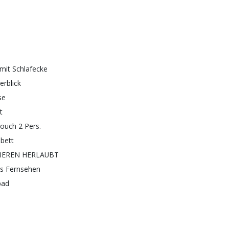
 mit Schlafecke
erblick
se
t
couch 2 Pers.
bett
IEREN HERLAUBT
les Fernsehen
bad